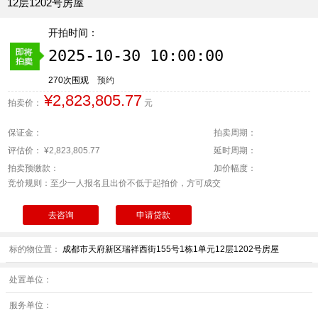
12层1202号房屋
开拍时间：
2025-10-30 10:00:00
270次围观
预约
¥2,823,805.77
拍卖价：
元
保证金：
拍卖周期：
评估价：
¥2,823,805.77
延时周期：
拍卖预缴款：
加价幅度：
竞价规则：
至少一人报名且出价不低于起拍价，方可成交
去咨询
申请贷款
标的物位置：
成都市天府新区瑞祥西街155号1栋1单元12层1202号房屋
处置单位：
服务单位：