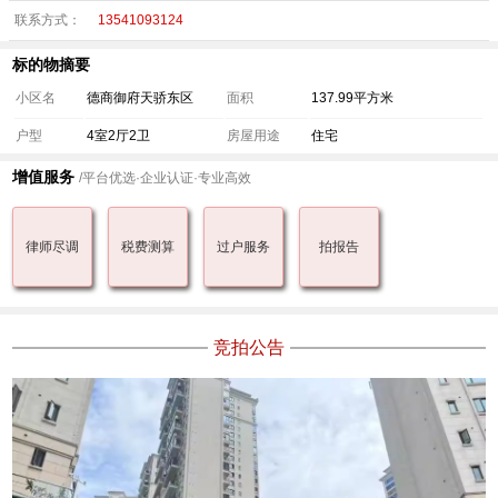
联系方式：
13541093124
标的物摘要
小区名
德商御府天骄东区
面积
137.99平方米
户型
4室2厅2卫
房屋用途
住宅
增值服务
/平台优选·企业认证·专业高效
律师尽调
税费测算
过户服务
拍报告
竞拍公告