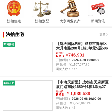
法拍住宅
法拍别墅
大宗商业资产
新闻资讯
法拍住宅
更多 》
【锦天国际F座】成都市青羊区
太升南路288号1栋3单元5层506
号住宅
起拍价
¥746,931
RMB
开拍时间：
2026-4-20 10:00:00
评 估 价：¥1,167,077.75
浏览人数：
677
【中海天府里】成都市天府新区
厦门路东段1680号1栋1单元27
层2701号房屋（不包含室内家具
起拍价
￥1,939,589
RMB
家电）
开拍时间：
2026-09-08 10:00:00
评 估 价：￥2,770,840.24
浏览人数：
42