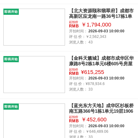
【北大资源颐和翡翠府】成都市
高新区应龙南一路36号17栋1单
元27层2701号的房产
起拍价
￥1,794,000
RMB
开拍时间：
2026-09-03 10:00:00
评 估 价：￥2,562,343
浏览人数：
43
【金科天籁城】成都市成华区华
康路8号2栋1单元6楼605号房屋
及附属设施
起拍价
¥615,255
RMB
开拍时间：
2026-09-03 10:00:00
评 估 价：¥878,934.6
浏览人数：
33
【蓝光东方天地】成华区杉板桥
南五路366号1栋1单元19层1906
号房屋
起拍价
￥452,600
RMB
开拍时间：
2026-09-03 10:00:00
评 估 价：￥646,489.06
浏览人数：
33