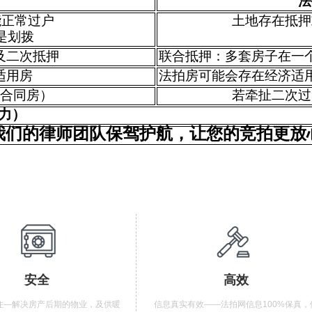
法
能正常过户
土地存在抵押
是划拨
及二次抵押
联合抵押：多套房子在一
适用房
法拍房可能会存在经济适
合同房）
若牵扯二次过
力）
我们的律师团队保驾护航，让您的竞拍更放
安全
高效
住—解决房产后期的物业，及供暖
信息真实有效——法拍网信息100%保真，