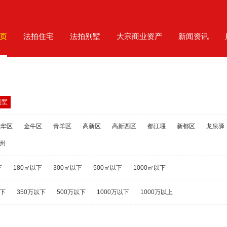
页
法拍住宅
法拍别墅
大宗商业资产
新闻资讯
别墅
成华区
金牛区
青羊区
高新区
高新西区
都江堰
新都区
龙泉驿
州
下
180㎡以下
300㎡以下
500㎡以下
1000㎡以下
以下
350万以下
500万以下
1000万以下
1000万以上