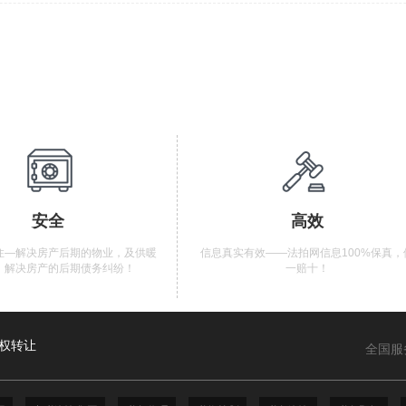
安全
高效
住—解决房产后期的物业，及供暖
信息真实有效——法拍网信息100%保真，
，解决房产的后期债务纠纷！
一赔十！
权转让
全国服