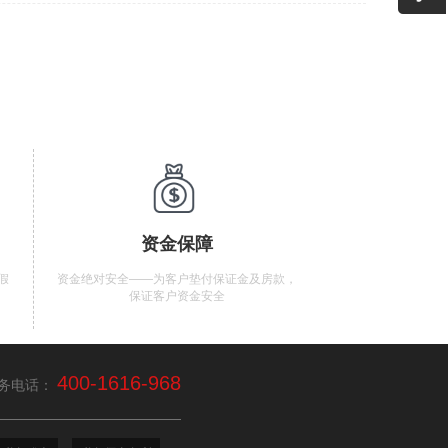
资金保障
假
资金绝对安全——为客户垫付保证金及房款，
保证客户资金安全
400-1616-968
务电话：