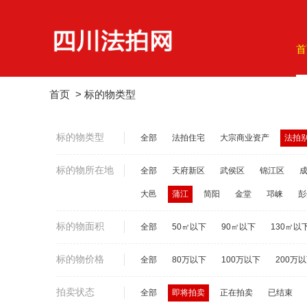
首
首页
>
标的物类型
标的物类型
全部
法拍住宅
大宗商业资产
法拍
标的物所在地
全部
天府新区
武侯区
锦江区
大邑
蒲江
简阳
金堂
邛崃
彭
标的物面积
全部
50㎡以下
90㎡以下
130㎡以
标的物价格
全部
80万以下
100万以下
200万
拍卖状态
全部
即将拍卖
正在拍卖
已结束