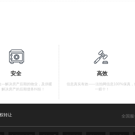
安全
高效
住—解决房产后期的物业，及供暖
信息真实有效——法拍网信息100%保真，
，解决房产的后期债务纠纷！
一赔十！
权转让
全国服