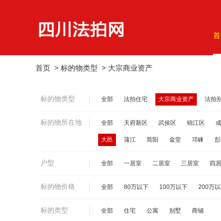
首
首页
>
标的物类型
>
大宗商业资产
标的物类型
全部
法拍住宅
大宗商业资产
法拍
标的物所在地
全部
天府新区
武侯区
锦江区
大邑
蒲江
简阳
金堂
邛崃
彭
户型
全部
一居室
二居室
三居室
四
标的物价格
全部
80万以下
100万以下
200万
标的类型
全部
住宅
公寓
别墅
商铺