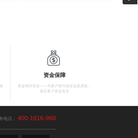
资金保障
假
资金绝对安全——为客户垫付保证金及房款，
保证客户资金安全
400-1616-968
务电话：