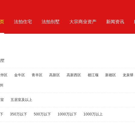
页
法拍住宅
法拍别墅
大宗商业资产
新闻资讯
别墅
成华区
金牛区
青羊区
高新区
高新西区
都江堰
新都区
龙泉驿
州
居室
五居室及以上
以下
350万以下
500万以下
1000万以下
1000万以上